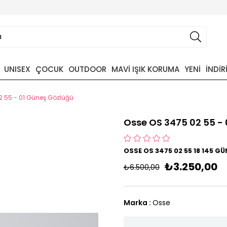
UNISEX
ÇOCUK
OUTDOOR
MAVİ IŞIK KORUMA
YENİ
İNDİR
2 55 - 01 Güneş Gözlüğü
Osse OS 3475 02 55 -
OSSE OS 3475 02 55 18 145 G
₺3.250,00
₺6.500,00
Marka
:
Osse