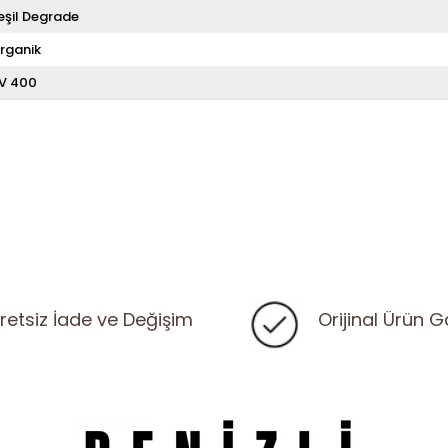
eşil Degrade
rganik
V 400
retsiz İade ve Değişim
Orijinal Ürün G