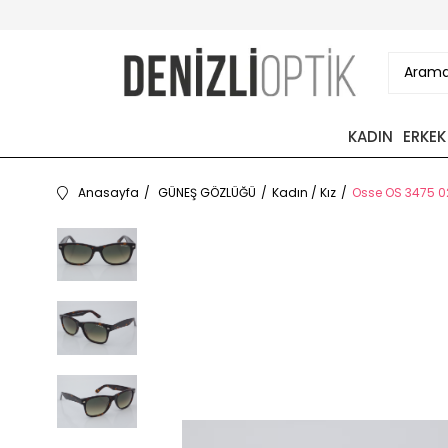
KADIN
ERKEK
Anasayfa
GÜNEŞ GÖZLÜĞÜ
Kadın / Kız
Osse OS 3475 0