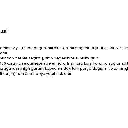
LERI
ri 2 yıl distibütör garantilidir. Garanti belgesi, orijinal kutusu ve sil
edir.
onundan özenle seçilmiş, sizin beğeninize sunulmuştur.
400 koruma ile güneşten gelen zararlı ışınlara karşı koruma sağlamakt
z; gözlüğünüz ile ilgili garanti kapsamındaki tüm parça değişim ve tami
ti karşılığında ömür boyu yapılmaktadır.