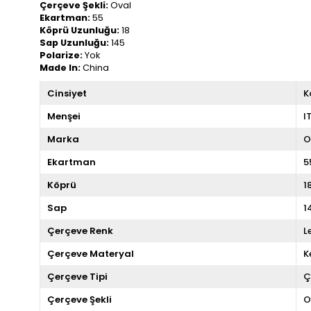
Çerçeve Şekli:
Oval
Ekartman:
55
Köprü Uzunluğu:
18
Sap Uzunluğu:
145
Polarize:
Yok
Made In:
China
Cinsiyet
K
Menşei
I
Marka
O
Ekartman
5
Köprü
1
Sap
1
Çerçeve Renk
L
Çerçeve Materyal
K
Çerçeve Tipi
Ç
Çerçeve Şekli
O