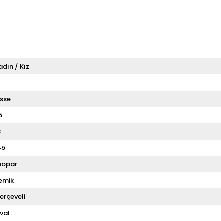
adın / Kız
T
sse
5
8
45
eopar
emik
erçeveli
val