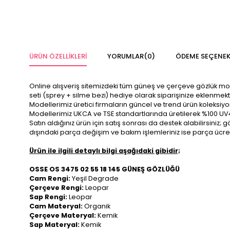
ÜRÜN ÖZELLIKLERI
YORUMLAR
(0)
ÖDEME SEÇENEK
Online alışveriş sitemizdeki tüm güneş ve çerçeve gözlük modelle
seti (sprey + silme bezi) hediye olarak siparişinize eklenmekt
Modellerimiz üretici firmaların güncel ve trend ürün koleksiy
Modellerimiz UKCA ve TSE standartlarında üretilerek %100 UV
Satın aldığınız ürün için satış sonrası da destek alabilirsini
dışındaki parça değişim ve bakım işlemleriniz ise parça ücre
Ürün ile ilgili detaylı bilgi aşağıdaki gibidir;
OSSE OS 3475 02 55 18 145 GÜNEŞ GÖZLÜĞÜ
Cam Rengi:
Yeşil Degrade
Çerçeve Rengi:
Leopar
Sap Rengi:
Leopar
Cam Materyal:
Organik
Çerçeve Materyal:
Kemik
Sap Materyal:
Kemik