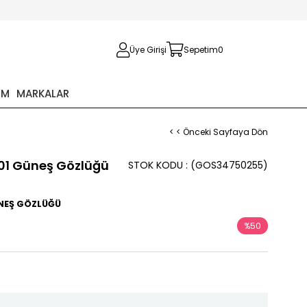
Üye Girişi
Sepetim
0
İM
MARKALAR
< < Önceki Sayfaya Dön
 01 Güneş Gözlüğü
STOK KODU
(GOS34750255)
ÜNEŞ GÖZLÜĞÜ
%
50
İndirim