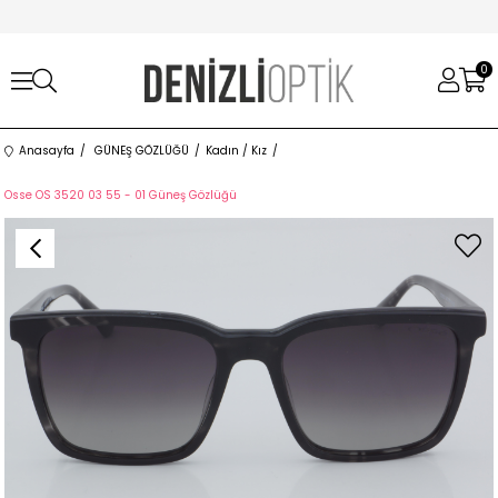
0
Anasayfa
GÜNEŞ GÖZLÜĞÜ
Kadın / Kız
Osse OS 3520 03 55 - 01 Güneş Gözlüğü