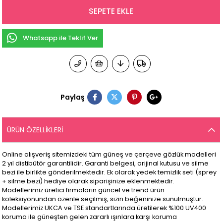
Whatsapp ile Teklif Ver
Paylaş
ÜRÜN ÖZELLIKLERI
Online alışveriş sitemizdeki tüm güneş ve çerçeve gözlük modelleri
2 yıl distibütör garantilidir. Garanti belgesi, orijinal kutusu ve silme
bezi ile birlikte gönderilmektedir. Ek olarak yedek temizlik seti (sprey
+ silme bezi) hediye olarak siparişinize eklenmektedir.
Modellerimiz üretici firmaların güncel ve trend ürün
koleksiyonundan özenle seçilmiş, sizin beğeninize sunulmuştur.
Modellerimiz UKCA ve TSE standartlarında üretilerek %100 UV400
koruma ile güneşten gelen zararlı ışınlara karşı koruma