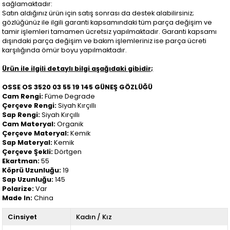
sağlamaktadır:
Satın aldığınız ürün için satış sonrası da destek alabilirsiniz;
gözlüğünüz ile ilgili garanti kapsamındaki tüm parça değişim ve
tamir işlemleri tamamen ücretsiz yapılmaktadır. Garanti kapsamı
dışındaki parça değişim ve bakım işlemleriniz ise parça ücreti
karşılığında ömür boyu yapılmaktadır.
Ürün ile ilgili detaylı bilgi aşağıdaki gibidir;
OSSE OS 3520 03 55 19 145 GÜNEŞ GÖZLÜĞÜ
Cam Rengi:
Füme Degrade
Çerçeve Rengi:
Siyah Kırçıllı
Sap Rengi:
Siyah Kırçıllı
Cam Materyal:
Organik
Çerçeve Materyal:
Kemik
Sap Materyal:
Kemik
Çerçeve Şekli:
Dörtgen
Ekartman:
55
Köprü Uzunluğu:
19
Sap Uzunluğu:
145
Polarize:
Var
Made In:
China
Cinsiyet
Kadın / Kız