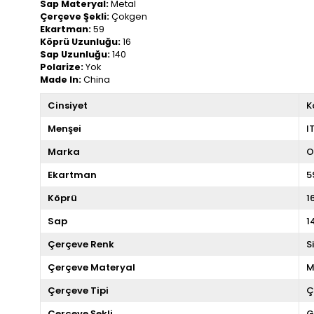
Sap Materyal:
Metal
Çerçeve Şekli:
Çokgen
Ekartman:
59
Köprü Uzunluğu:
16
Sap Uzunluğu:
140
Polarize:
Yok
Made In:
China
Cinsiyet
K
Menşei
I
Marka
O
Ekartman
5
Köprü
1
Sap
1
Çerçeve Renk
S
Çerçeve Materyal
M
Çerçeve Tipi
Ç
Çerçeve Şekli
G