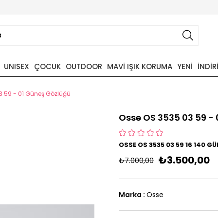
UNISEX
ÇOCUK
OUTDOOR
MAVİ IŞIK KORUMA
YENİ
İNDİR
3 59 - 01 Güneş Gözlüğü
Osse OS 3535 03 59 -
OSSE OS 3535 03 59 16 140 G
₺3.500,00
₺7.000,00
Marka
:
Osse