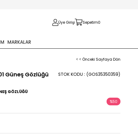
Üye Girişi
Sepetim
0
İM
MARKALAR
< < Önceki Sayfaya Dön
 01 Güneş Gözlüğü
STOK KODU
(GOS35350359)
ÜNEŞ GÖZLÜĞÜ
%
50
İndirim