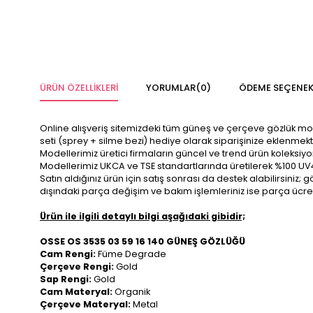
ÜRÜN ÖZELLIKLERI
YORUMLAR
(0)
ÖDEME SEÇENEK
Online alışveriş sitemizdeki tüm güneş ve çerçeve gözlük modelle
seti (sprey + silme bezi) hediye olarak siparişinize eklenmekt
Modellerimiz üretici firmaların güncel ve trend ürün koleksiy
Modellerimiz UKCA ve TSE standartlarında üretilerek %100 UV
Satın aldığınız ürün için satış sonrası da destek alabilirsini
dışındaki parça değişim ve bakım işlemleriniz ise parça ücre
Ürün ile ilgili detaylı bilgi aşağıdaki gibidir;
OSSE OS 3535 03 59 16 140 GÜNEŞ GÖZLÜĞÜ
Cam Rengi:
Füme Degrade
Çerçeve Rengi:
Gold
Sap Rengi:
Gold
Cam Materyal:
Organik
Çerçeve Materyal:
Metal