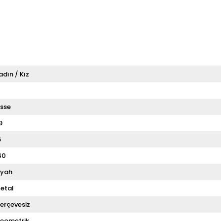
adın / Kız
T
sse
9
6
40
iyah
etal
erçevesiz
eometrik