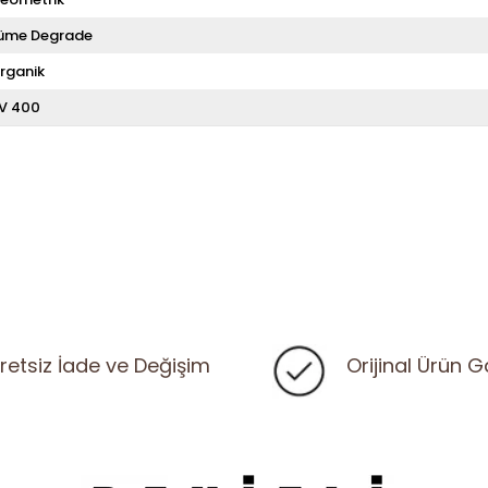
üme Degrade
rganik
V 400
retsiz İade ve Değişim
Orijinal Ürün G