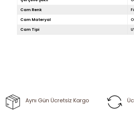
Cam Renk
F
Cam Materyal
O
Cam Tipi
U
Aynı Gün Ücretsiz Kargo
Üc