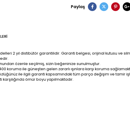
Paylaş
LERI
ri 2 yıl distibütör garantilidir. Garanti belgesi, orijinal kutusu ve sil
edir.
onundan özenle seçilmiş, sizin beğeninize sunulmuştur.
400 koruma ile güneşten gelen zararlı ışınlara karşı koruma sağlamakt
z; gözlüğünüz ile ilgili garanti kapsamındaki tüm parça değişim ve tami
ti karşılığında ömür boyu yapılmaktadır.