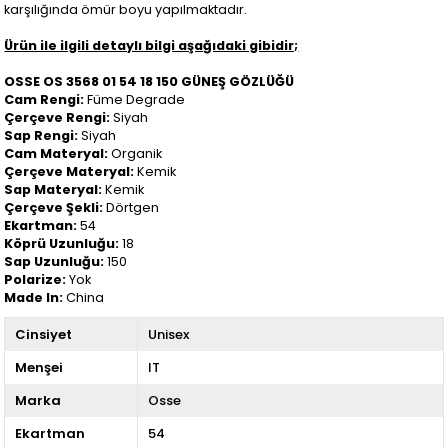
karşılığında ömür boyu yapılmaktadır.
Ürün ile ilgili detaylı bilgi aşağıdaki gibidir;
OSSE OS 3568 01 54 18 150 GÜNEŞ GÖZLÜĞÜ
Cam Rengi:
Füme Degrade
Çerçeve Rengi:
Siyah
Sap Rengi:
Siyah
Cam Materyal:
Organik
Çerçeve Materyal:
Kemik
Sap Materyal:
Kemik
Çerçeve Şekli:
Dörtgen
Ekartman:
54
Köprü Uzunluğu:
18
Sap Uzunluğu:
150
Polarize:
Yok
Made In:
China
Cinsiyet
Unisex
Menşei
IT
Marka
Osse
Ekartman
54