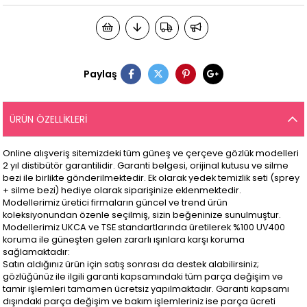
Paylaş
ÜRÜN ÖZELLIKLERI
Online alışveriş sitemizdeki tüm güneş ve çerçeve gözlük modelleri
2 yıl distibütör garantilidir. Garanti belgesi, orijinal kutusu ve silme
bezi ile birlikte gönderilmektedir. Ek olarak yedek temizlik seti (sprey
+ silme bezi) hediye olarak siparişinize eklenmektedir.
Modellerimiz üretici firmaların güncel ve trend ürün
koleksiyonundan özenle seçilmiş, sizin beğeninize sunulmuştur.
Modellerimiz UKCA ve TSE standartlarında üretilerek %100 UV400
koruma ile güneşten gelen zararlı ışınlara karşı koruma
sağlamaktadır:
Satın aldığınız ürün için satış sonrası da destek alabilirsiniz;
gözlüğünüz ile ilgili garanti kapsamındaki tüm parça değişim ve
tamir işlemleri tamamen ücretsiz yapılmaktadır. Garanti kapsamı
dışındaki parça değişim ve bakım işlemleriniz ise parça ücreti