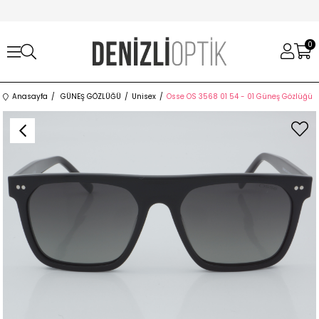
0
Anasayfa
GÜNEŞ GÖZLÜĞÜ
Unisex
Osse OS 3568 01 54 - 01 Güneş Gözlüğü