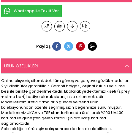
Whatsapp ile Teklif Ver
Paylaş
ÜRÜN ÖZELLIKLERI
Online alışveriş sitemizdeki tüm güneş ve çerçeve gözlük modelleri
2 yıl distibütör garantilidir. Garanti belgesi, orijinal kutusu ve silme
bezi ile birlikte gönderilmektedir. Ek olarak yedek temizlik seti (sprey
+ silme bezi) hediye olarak siparişinize eklenmektedir.
Modellerimiz üretici firmaların güncel ve trend ürün
koleksiyonundan özenle seçilmiş, sizin beğeninize sunulmuştur.
Modellerimiz UKCA ve TSE standartlarında üretilerek %100 UV400
koruma ile güneşten gelen zararlı ışınlara karşı koruma
sağlamaktadır:
Satın aldığınız ürün için satış sonrası da destek alabilirsiniz;