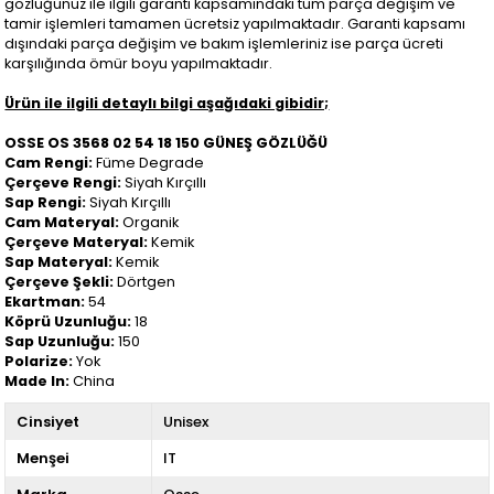
gözlüğünüz ile ilgili garanti kapsamındaki tüm parça değişim ve
tamir işlemleri tamamen ücretsiz yapılmaktadır. Garanti kapsamı
dışındaki parça değişim ve bakım işlemleriniz ise parça ücreti
karşılığında ömür boyu yapılmaktadır.
Ürün ile ilgili detaylı bilgi aşağıdaki gibidir;
OSSE OS 3568 02 54 18 150 GÜNEŞ GÖZLÜĞÜ
Cam Rengi:
Füme Degrade
Çerçeve Rengi:
Siyah Kırçıllı
Sap Rengi:
Siyah Kırçıllı
Cam Materyal:
Organik
Çerçeve Materyal:
Kemik
Sap Materyal:
Kemik
Çerçeve Şekli:
Dörtgen
Ekartman:
54
Köprü Uzunluğu:
18
Sap Uzunluğu:
150
Polarize:
Yok
Made In:
China
Cinsiyet
Unisex
Menşei
IT