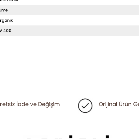
üme
rganik
V 400
retsiz İade ve Değişim
Orijinal Ürün G