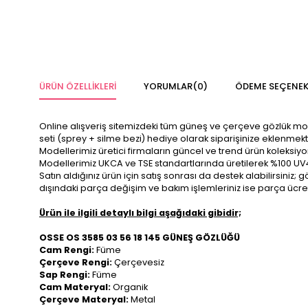
ÜRÜN ÖZELLIKLERI
YORUMLAR
(0)
ÖDEME SEÇENEK
Online alışveriş sitemizdeki tüm güneş ve çerçeve gözlük modelle
seti (sprey + silme bezi) hediye olarak siparişinize eklenmekt
Modellerimiz üretici firmaların güncel ve trend ürün koleksiy
Modellerimiz UKCA ve TSE standartlarında üretilerek %100 UV
Satın aldığınız ürün için satış sonrası da destek alabilirsini
dışındaki parça değişim ve bakım işlemleriniz ise parça ücre
Ürün ile ilgili detaylı bilgi aşağıdaki gibidir;
OSSE OS 3585 03 56 18 145 GÜNEŞ GÖZLÜĞÜ
Cam Rengi:
Füme
Çerçeve Rengi:
Çerçevesiz
Sap Rengi:
Füme
Cam Materyal:
Organik
Çerçeve Materyal:
Metal