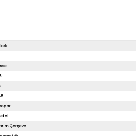
rkek
T
sse
6
8
45
eopar
etal
arım Çerçeve
eometrik