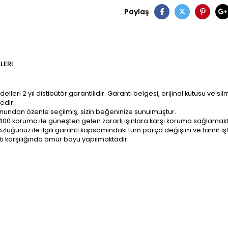
Paylaş
LERI
ri 2 yıl distibütör garantilidir. Garanti belgesi, orijinal kutusu ve sil
edir.
onundan özenle seçilmiş, sizin beğeninize sunulmuştur.
400 koruma ile güneşten gelen zararlı ışınlara karşı koruma sağlamakt
z; gözlüğünüz ile ilgili garanti kapsamındaki tüm parça değişim ve tami
ti karşılığında ömür boyu yapılmaktadır.