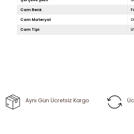
Cam Renk
F
Cam Materyal
O
Cam Tipi
U
Aynı Gün Ücretsiz Kargo
Üc