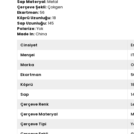
Sap Materyal:
Metal
Çerçeve Şekli:
Çokgen
Ekartman:
56
Köprü Uzunluğu:
18
Sap Uzunluğu:
145
Polarize:
Yok
Made In:
China
Cinsiyet
E
Menşei
I
Marka
O
Ekartman
5
Köprü
1
Sap
1
Çerçeve Renk
L
Çerçeve Materyal
M
Çerçeve Tipi
Y
Çerçeve Şekli
G