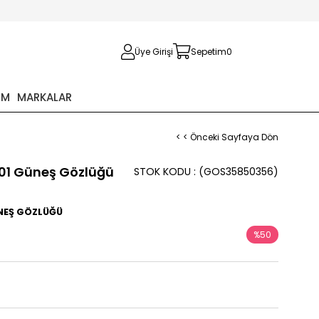
Üye Girişi
Sepetim
0
İM
MARKALAR
< < Önceki Sayfaya Dön
 01 Güneş Gözlüğü
STOK KODU
(GOS35850356)
ÜNEŞ GÖZLÜĞÜ
%
50
İndirim