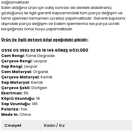
sağlamaktadır:
Satın aldığınız ürün için satış sonrası da destek alabilirsiniz;
gözlüğünüz ile ilgili garanti kapsamındaki tüm parça değişim ve
tamir işlemleri tamamen ücretsiz yapılmaktadır. Garanti kapsamı
dışındaki parça değişim ve bakım işlemleriniz ise parça ücreti
karşılığında ömür boyu yapılmaktadır.
Ürün ile ilgili detaylı bilgi aşağıdaki gibidir;
OSSE OS 3592 02 55 19 145 GÜNEŞ GÖZLÜĞÜ
Cam Rengi:
Füme Degrade
Çerçeve Rengi:
Leopar
Sap Rengi:
Leopar
Cam Materyal:
Organik
Çerçeve Materyal:
Kemik
Sap Materyal:
Kemik
Çerçeve Şekli:
Dörtgen
Ekartman:
55
Köprü Uzunluğu:
19
Sap Uzunluğu:
145
Polarize:
Yok
Made In:
China
Cinsiyet
Kadın / Kız