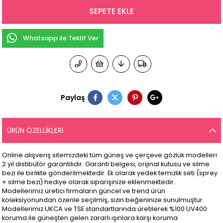
Whatsapp ile Teklif Ver
Paylaş
ÜRÜN ÖZELLIKLERI
Online alışveriş sitemizdeki tüm güneş ve çerçeve gözlük modelleri
2 yıl distibütör garantilidir. Garanti belgesi, orijinal kutusu ve silme
bezi ile birlikte gönderilmektedir. Ek olarak yedek temizlik seti (sprey
+ silme bezi) hediye olarak siparişinize eklenmektedir.
Modellerimiz üretici firmaların güncel ve trend ürün
koleksiyonundan özenle seçilmiş, sizin beğeninize sunulmuştur.
Modellerimiz UKCA ve TSE standartlarında üretilerek %100 UV400
koruma ile güneşten gelen zararlı ışınlara karşı koruma