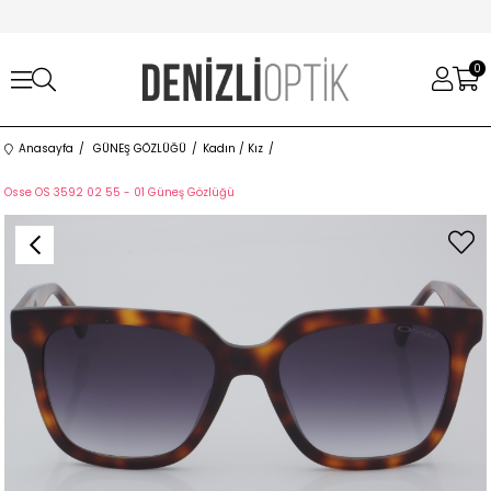
0
Anasayfa
GÜNEŞ GÖZLÜĞÜ
Kadın / Kız
Osse OS 3592 02 55 - 01 Güneş Gözlüğü