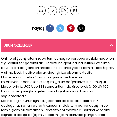
Paylaş
ÜRÜN ÖZELLIKLERI
Online alışveriş sitemizdeki tüm güneş ve çerçeve gözlük modelleri
2 yıl distibütör garantilidir. Garanti belgesi, orijinal kutusu ve silme
bezi ile birlikte gönderilmektedir. Ek olarak yedek temizlik seti (sprey
+ silme bezi) hediye olarak siparişinize eklenmektedir.
Modellerimiz üretici firmaların güncel ve trend ürün
koleksiyonundan özenle seçilmiş, sizin beğeninize sunulmuştur.
Modellerimiz UKCA ve TSE standartlarında üretilerek %100 UV400
koruma ile güneşten gelen zararlı ışınlara karşı koruma
sağlamaktadır:
Satın aldığınız ürün için satış sonrası da destek alabilirsiniz;
gözlüğünüz ile ilgili garanti kapsamındaki tüm parça değişim ve
tamir işlemleri tamamen ücretsiz yapılmaktadır. Garanti kapsamı
dışındaki parça değişim ve bakım işlemleriniz ise parça ücreti