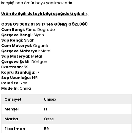
karşılığında ömür boyu yapılmaktadır.
Ürün ile ilgili detaylı bilgi aşağıdaki gibidir;
OSSE OS 3602 01 59 17 145 GÜNEŞ GÖZLÜĞÜ
Cam Rengi:
Füme Degrade
Çerçeve Rengi:
Siyah
Sap Rengi:
Siyah
Cam Materyal:
Organik
Çerçeve Materyal:
Metal
Sap Materyal:
Metal
Çerçeve Şekli:
Dörtgen
Ekartman:
59
Köprü Uzunluğu:
17
Sap Uzunluğu:
145
Polarize:
Yok
Made In:
China
Cinsiyet
Unisex
Menşei
IT
Marka
Osse
Ekartman
59