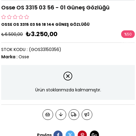
Osse OS 3315 03 56 - 01 Güneş Gözlüğü
OSSE OS 3315 03 56 18 144 GÜNEŞ GÖZLÜĞÜ
₺3.250,00
₺6.500,00
%
50
İndirim
STOK KODU
(GOS33150356)
Marka
:
Osse
Ürün stoklarımızda kalmamıştır.
Paylaş