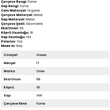
Çerçeve Rengi:
Füme
Sap Rengi:
Füme
Cam Materyal:
Organik
Çerçeve Materyal:
Metal
Sap Materyal:
Metal
Çerçeve Şekli:
Geometrik
Ekartman:
56
Köprü Uzunluğu:
18
Sap Uzunluğu:
144
Polarize:
Yok
Made In:
Italy
Cinsiyet
Unisex
Menşei
IT
Marka
Osse
Ekartman
56
Köprü
18
Sap
144
Çerçeve Renk
Füme