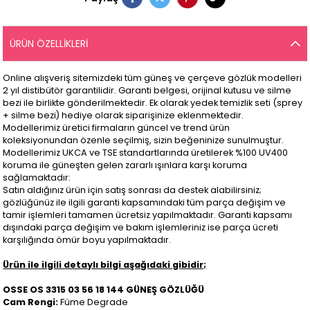
ÜRÜN ÖZELLIKLERI
Online alışveriş sitemizdeki tüm güneş ve çerçeve gözlük modelleri
2 yıl distibütör garantilidir. Garanti belgesi, orijinal kutusu ve silme
bezi ile birlikte gönderilmektedir. Ek olarak yedek temizlik seti (sprey
+ silme bezi) hediye olarak siparişinize eklenmektedir.
Modellerimiz üretici firmaların güncel ve trend ürün
koleksiyonundan özenle seçilmiş, sizin beğeninize sunulmuştur.
Modellerimiz UKCA ve TSE standartlarında üretilerek %100 UV400
koruma ile güneşten gelen zararlı ışınlara karşı koruma
sağlamaktadır:
Satın aldığınız ürün için satış sonrası da destek alabilirsiniz;
gözlüğünüz ile ilgili garanti kapsamındaki tüm parça değişim ve
tamir işlemleri tamamen ücretsiz yapılmaktadır. Garanti kapsamı
dışındaki parça değişim ve bakım işlemleriniz ise parça ücreti
karşılığında ömür boyu yapılmaktadır.
Ürün ile ilgili detaylı bilgi aşağıdaki gibidir;
OSSE OS 3315 03 56 18 144 GÜNEŞ GÖZLÜĞÜ
Cam Rengi:
Füme Degrade