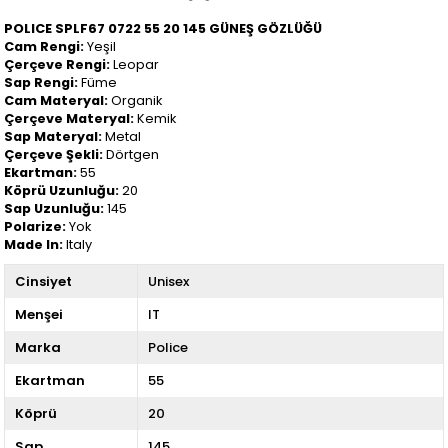
POLICE SPLF67 0722 55 20 145 GÜNEŞ GÖZLÜĞÜ
Cam Rengi:
Yeşil
Çerçeve Rengi:
Leopar
Sap Rengi:
Füme
Cam Materyal:
Organik
Çerçeve Materyal:
Kemik
Sap Materyal:
Metal
Çerçeve Şekli:
Dörtgen
Ekartman:
55
Köprü Uzunluğu:
20
Sap Uzunluğu:
145
Polarize:
Yok
Made In:
Italy
Cinsiyet
Unisex
Menşei
IT
Marka
Police
Ekartman
55
Köprü
20
Sap
145