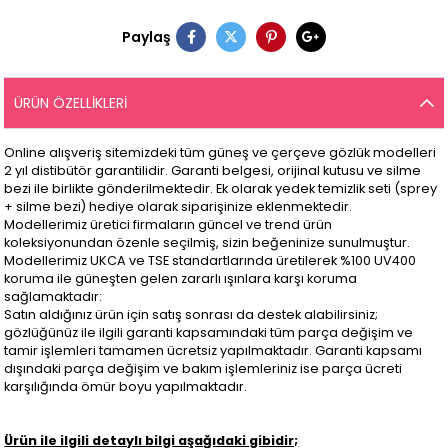
Paylaş
ÜRÜN ÖZELLIKLERI
Online alışveriş sitemizdeki tüm güneş ve çerçeve gözlük modelleri
2 yıl distibütör garantilidir. Garanti belgesi, orijinal kutusu ve silme
bezi ile birlikte gönderilmektedir. Ek olarak yedek temizlik seti (sprey
+ silme bezi) hediye olarak siparişinize eklenmektedir.
Modellerimiz üretici firmaların güncel ve trend ürün
koleksiyonundan özenle seçilmiş, sizin beğeninize sunulmuştur.
Modellerimiz UKCA ve TSE standartlarında üretilerek %100 UV400
koruma ile güneşten gelen zararlı ışınlara karşı koruma
sağlamaktadır:
Satın aldığınız ürün için satış sonrası da destek alabilirsiniz;
gözlüğünüz ile ilgili garanti kapsamındaki tüm parça değişim ve
tamir işlemleri tamamen ücretsiz yapılmaktadır. Garanti kapsamı
dışındaki parça değişim ve bakım işlemleriniz ise parça ücreti
karşılığında ömür boyu yapılmaktadır.
Ürün ile ilgili detaylı bilgi aşağıdaki gibidir;