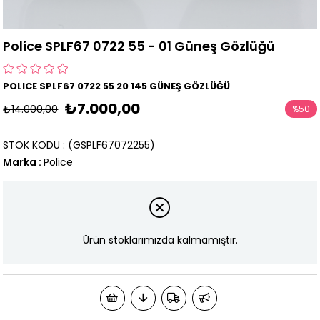
Police SPLF67 0722 55 - 01 Güneş Gözlüğü
POLICE SPLF67 0722 55 20 145 GÜNEŞ GÖZLÜĞÜ
₺7.000,00
₺14.000,00
%
50
İndirim
STOK KODU
(GSPLF67072255)
Marka
:
Police
Ürün stoklarımızda kalmamıştır.