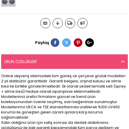
Paylaş
ÜRÜN ÖZELLIKLERI
Online alışveriş sitemizdeki tüm güneş ve çerçeve gözlük modelleri
2 yıl distibütör garantilidir. Garanti belgesi, orijinal kutusu ve silme
bezi ile birlikte gönderilmektedir. Ek olarak yedek temizlik seti (sprey
+ silme bezi) hediye olarak siparişinize eklenmektedir.
Modellerimiz üretici firmaların güncel ve trend ürün
koleksiyonundan özenle seçilmiş, sizin beğeninize sunulmuştur.
Modellerimiz UKCA ve TSE standartlarında üretilerek %100 UV400
koruma ile güneşten gelen zararlı ışınlara karşı koruma
sağlamaktadır:
Satın aldığınız ürün için satış sonrası da destek alabilirsiniz;
gözlüğünüz ile ilgili garanti kapsamındaki tüm parça değişim ve