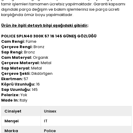
tamir işlemleri tamamen ücretsiz yapılmaktadır. Garanti kapsamı
dışındaki parça değişim ve bakım işlemleriniz ise parça ücreti
karşılığında ömür boyu yapılmaktadır.
Ürün ile ilgili detaylı bilgi aşağıdaki gibidir;
POLICE SPLN40 300K 57 16 145 GÜNEŞ GÖZLÜĞÜ
Cam Rengi:
Füme
Çerçeve Rengi:
Bronz
Sap Rengi:
Bronz
Cam Materyal:
Organik
Çerçeve Materyal:
Metal
Sap Materyal:
Metal
Çerçeve Şekli:
Dikdörtgen
Ekartman:
57
Köprü Uzunluğu:
16
Sap Uzunluğu:
145
Polarize:
Yok
Made In:
Italy
Cinsiyet
Unisex
Menşei
IT
Marka
Police