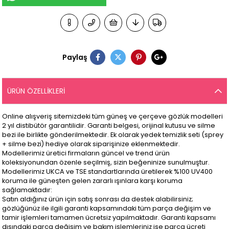
Paylaş
ÜRÜN ÖZELLIKLERI
Online alışveriş sitemizdeki tüm güneş ve çerçeve gözlük modelleri
2 yıl distibütör garantilidir. Garanti belgesi, orijinal kutusu ve silme
bezi ile birlikte gönderilmektedir. Ek olarak yedek temizlik seti (sprey
+ silme bezi) hediye olarak siparişinize eklenmektedir.
Modellerimiz üretici firmaların güncel ve trend ürün
koleksiyonundan özenle seçilmiş, sizin beğeninize sunulmuştur.
Modellerimiz UKCA ve TSE standartlarında üretilerek %100 UV400
koruma ile güneşten gelen zararlı ışınlara karşı koruma
sağlamaktadır:
Satın aldığınız ürün için satış sonrası da destek alabilirsiniz;
gözlüğünüz ile ilgili garanti kapsamındaki tüm parça değişim ve
tamir işlemleri tamamen ücretsiz yapılmaktadır. Garanti kapsamı
dışındaki parça değişim ve bakım işlemleriniz ise parça ücreti