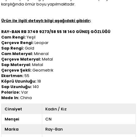
karşılığında ömür boyu yapılmaktadır.
Ürün ile ilgili detaylı bilgi aşağıdaki gibidir;
RAY-BAN RB 3749 9273/58 55 18 140 GÜNEŞ GÖZLÜĞÜ
Cam Rengi:
Yeşil
Çerçeve Rengi:
Leopar
Sap Rengi:
Gold
Cam Materyal:
Mineral
Çerçeve Materyal:
Metal
Sap Materyal:
Metal
Çerçeve Şekli:
Geometrik
Ekartman:
55
Köprü Uzunluğu:
18
Sap Uzunluğu:
140
Polarize:
Var
Made In:
China
Cinsiyet
Kadın / Kız
Menşei
CN
Marka
Ray-Ban