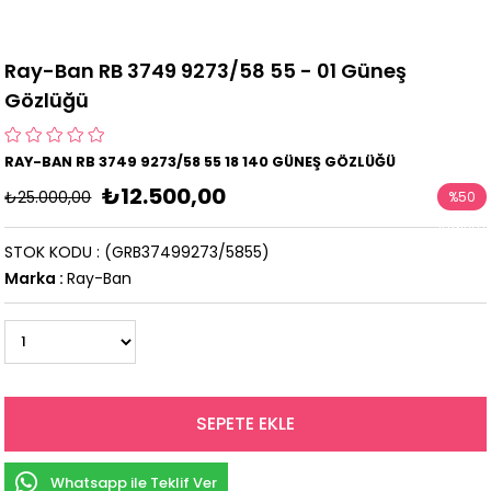
Ray-Ban RB 3749 9273/58 55 - 01 Güneş
Gözlüğü
RAY-BAN RB 3749 9273/58 55 18 140 GÜNEŞ GÖZLÜĞÜ
₺12.500,00
₺25.000,00
%
50
İndirim
STOK KODU
(GRB37499273/5855)
Marka
:
Ray-Ban
Whatsapp ile Teklif Ver