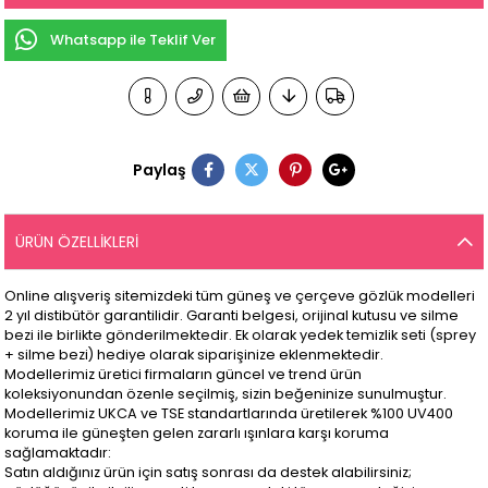
Whatsapp ile Teklif Ver
Paylaş
ÜRÜN ÖZELLIKLERI
Online alışveriş sitemizdeki tüm güneş ve çerçeve gözlük modelleri
2 yıl distibütör garantilidir. Garanti belgesi, orijinal kutusu ve silme
bezi ile birlikte gönderilmektedir. Ek olarak yedek temizlik seti (sprey
+ silme bezi) hediye olarak siparişinize eklenmektedir.
Modellerimiz üretici firmaların güncel ve trend ürün
koleksiyonundan özenle seçilmiş, sizin beğeninize sunulmuştur.
Modellerimiz UKCA ve TSE standartlarında üretilerek %100 UV400
koruma ile güneşten gelen zararlı ışınlara karşı koruma
sağlamaktadır:
Satın aldığınız ürün için satış sonrası da destek alabilirsiniz;