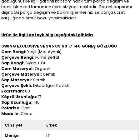
gözlüğünüz ile ilgili garanti kapsamındaki tüm parça değişim ve
tamir işlemleri tamamen ücretsiz yapılmaktadır. Garanti kapsamı
dışındaki parça değişim ve bakım işlemleriniz ise parça ücreti
karşılığında ömür boyu yapılmaktadır.
Ürün ile ilgili detaylı bilgi aşağıdaki gibidir;
SWING EXCLUSIVE SE 345 09 60 17 140 GÜNEŞ GÖZLÜĞÜ
Cam Rengi:
Yeşil (Mor Aynalı)
Çerçeve Rengi:
Füme Şeffaf
Sap Rengi:
Siyah + Gri
Cam Materyal:
Organik
Çerçeve Materyal:
Kemik
Sap Materyal:
Kemik
Çerçeve Şekli:
Dikdörtgen Kavisli
Ekartman:
60
Köprü Uzunluğu:
17
Sap Uzunluğu:
140
Polarize:
Evet
Made In:
China
Cinsiyet
Erkek
Menşei
IT