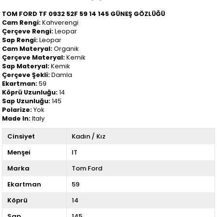
TOM FORD TF 0932 52F 59 14 145 GÜNEŞ GÖZLÜĞÜ
Cam Rengi:
Kahverengi
Çerçeve Rengi:
Leopar
Sap Rengi:
Leopar
Cam Materyal:
Organik
Çerçeve Materyal:
Kemik
Sap Materyal:
Kemik
Çerçeve Şekli:
Damla
Ekartman:
59
Köprü Uzunluğu:
14
Sap Uzunluğu:
145
Polarize:
Yok
Made In:
Italy
Cinsiyet
Kadın / Kız
Menşei
IT
Marka
Tom Ford
Ekartman
59
Köprü
14
Sap
145