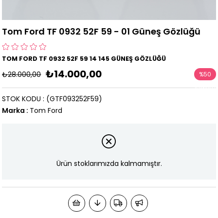
Tom Ford TF 0932 52F 59 - 01 Güneş Gözlüğü
TOM FORD TF 0932 52F 59 14 145 GÜNEŞ GÖZLÜĞÜ
₺14.000,00
₺28.000,00
%
50
İndirim
STOK KODU
(GTF093252F59)
Marka
:
Tom Ford
Ürün stoklarımızda kalmamıştır.