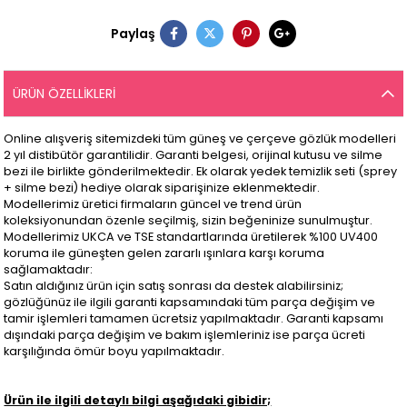
Paylaş
ÜRÜN ÖZELLIKLERI
Online alışveriş sitemizdeki tüm güneş ve çerçeve gözlük modelleri
2 yıl distibütör garantilidir. Garanti belgesi, orijinal kutusu ve silme
bezi ile birlikte gönderilmektedir. Ek olarak yedek temizlik seti (sprey
+ silme bezi) hediye olarak siparişinize eklenmektedir.
Modellerimiz üretici firmaların güncel ve trend ürün
koleksiyonundan özenle seçilmiş, sizin beğeninize sunulmuştur.
Modellerimiz UKCA ve TSE standartlarında üretilerek %100 UV400
koruma ile güneşten gelen zararlı ışınlara karşı koruma
sağlamaktadır:
Satın aldığınız ürün için satış sonrası da destek alabilirsiniz;
gözlüğünüz ile ilgili garanti kapsamındaki tüm parça değişim ve
tamir işlemleri tamamen ücretsiz yapılmaktadır. Garanti kapsamı
dışındaki parça değişim ve bakım işlemleriniz ise parça ücreti
karşılığında ömür boyu yapılmaktadır.
Ürün ile ilgili detaylı bilgi aşağıdaki gibidir;