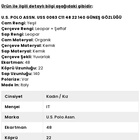
Ürün ile ilgili detaylı bilgi aşağıdaki gibidir;
U.S. POLO ASSN. USS 0063 C11 48 22 140 GÜNEŞ GÖZLÜĞÜ
Cam Rengi:
Yeşil
Çerçeve Rengi:
Leopar + Şeffaf
Sap Rengi:
Leopar
Cam Materyal:
Organik
Çerçeve Materyal:
Kemik
Sap Materyal:
Kemik
Çerçeve Şekli:
Yuvarlak
Ekartman:
48
Köprü Uzunluğu:
22
Sap Uzunluğu:
140
Polarize:
Var
Made In:
Italy
Cinsiyet
Kadın / Kız
Menşei
IT
Marka
U.S. Polo Assn.
Ekartman
48
Köprü
22