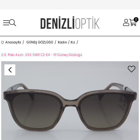
0
Anasayfa
GÜNEŞ GÖZLÜĞÜ
Kadın / Kız
U.S. Polo Assn. USS 0401 C3 64 - 01 Güneş Gözlüğü