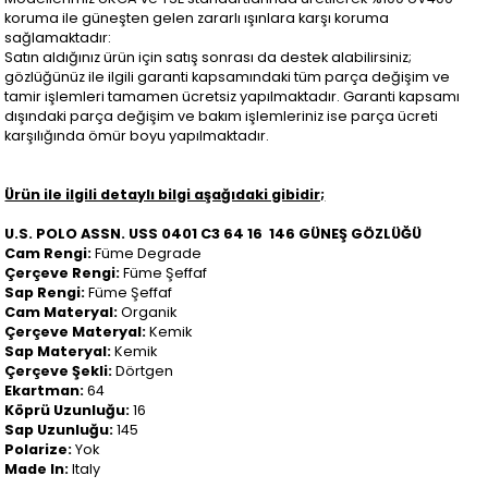
koruma ile güneşten gelen zararlı ışınlara karşı koruma
sağlamaktadır:
Satın aldığınız ürün için satış sonrası da destek alabilirsiniz;
gözlüğünüz ile ilgili garanti kapsamındaki tüm parça değişim ve
tamir işlemleri tamamen ücretsiz yapılmaktadır. Garanti kapsamı
dışındaki parça değişim ve bakım işlemleriniz ise parça ücreti
karşılığında ömür boyu yapılmaktadır.
Ürün ile ilgili detaylı bilgi aşağıdaki gibidir;
U.S. POLO ASSN. USS 0401 C3 64 16 146 GÜNEŞ GÖZLÜĞÜ
Cam Rengi:
Füme Degrade
Çerçeve Rengi:
Füme Şeffaf
Sap Rengi:
Füme Şeffaf
Cam Materyal:
Organik
Çerçeve Materyal:
Kemik
Sap Materyal:
Kemik
Çerçeve Şekli:
Dörtgen
Ekartman:
64
Köprü Uzunluğu:
16
Sap Uzunluğu:
145
Polarize:
Yok
Made In:
Italy