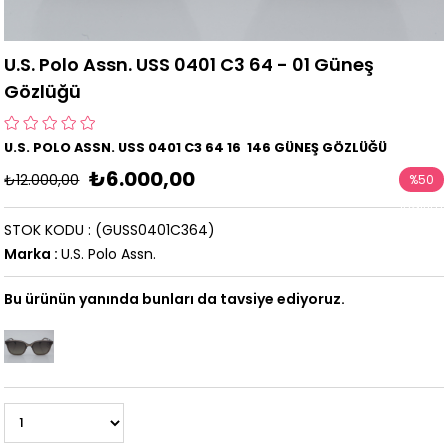
U.S. Polo Assn. USS 0401 C3 64 - 01 Güneş
Gözlüğü
U.S. POLO ASSN. USS 0401 C3 64 16 146 GÜNEŞ GÖZLÜĞÜ
₺6.000,00
₺12.000,00
%
50
İndirim
STOK KODU
(GUSS0401C364)
Marka
:
U.S. Polo Assn.
Bu ürünün yanında bunları da tavsiye ediyoruz.