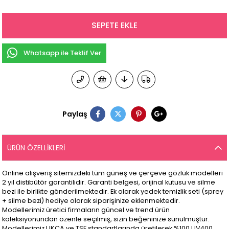
Whatsapp ile Teklif Ver
Paylaş
ÜRÜN ÖZELLIKLERI
Online alışveriş sitemizdeki tüm güneş ve çerçeve gözlük modelleri
2 yıl distibütör garantilidir. Garanti belgesi, orijinal kutusu ve silme
bezi ile birlikte gönderilmektedir. Ek olarak yedek temizlik seti (sprey
+ silme bezi) hediye olarak siparişinize eklenmektedir.
Modellerimiz üretici firmaların güncel ve trend ürün
koleksiyonundan özenle seçilmiş, sizin beğeninize sunulmuştur.
Modellerimiz UKCA ve TSE standartlarında üretilerek %100 UV400